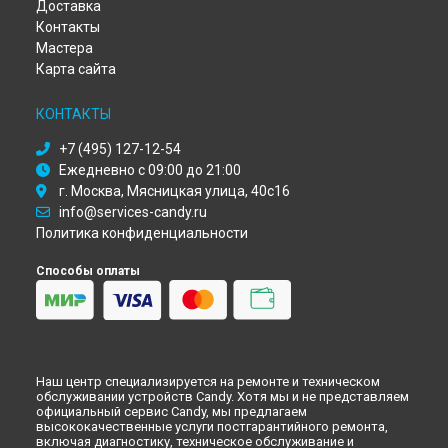
Доставка
Ремонт водонагревателя CTR 50 RS Candy в
Кирове
Контакты
Ремонт водонагревателя CTR 50 RS Candy в
Оренбурге
Мастера
Ремонт водонагревателя CTR 50 RS Candy в
Кемерово
Карта сайта
Ремонт водонагревателя CTR 50 RS Candy в
Новокузнецке
Ремонт водонагревателя CTR 50 RS Candy в
Рязани
КОНТАКТЫ
Ремонт водонагревателя CTR 50 RS Candy в
Астрахани
Ремонт водонагревателя CTR 50 RS Candy в
Набережных
+7 (495) 127-12-54
Челнах
Ежедневно с 09:00 до 21:00
Ремонт водонагревателя CTR 50 RS Candy в
Липецке
г. Москва, Мясницкая улица, 40с16
info@services-candy.ru
Политика конфиденциальности
Способы оплаты
Наш центр специализируется на ремонте и техническом
обслуживании устройств Candy. Хотя мы и не представляем
официальный сервис Candy, мы предлагаем
высококачественные услуги постгарантийного ремонта,
включая диагностику, техническое обслуживание и