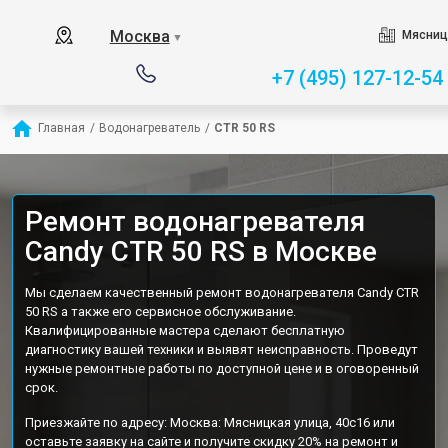
Москва
Мясниц
▼
+7 (495) 127-12-54
Главная
/
Водонагреватель
/
CTR 50 RS
Ремонт водонагревателя
Candy CTR 50 RS в Москве
Мы сделаем качественный ремонт водонагревателя Candy CTR
50 RS а также его сервисное обслуживание.
Квалифицированные мастера сделают бесплатную
диагностику вашей техники и выявят неисправность. Проведут
нужные ремонтные работы по доступной цене и в оговоренный
срок.
Приезжайте по адресу: Москва: Мясницкая улица, 40с16 или
оставьте заявку на сайте и получите скидку 20% на ремонт и