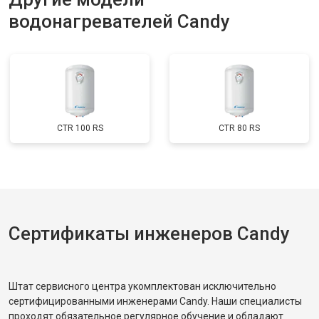
(восстановление)
водонагревателей Candy
Замена платы управления
от 3900 ₽
Заказать
Замена мембраны
от 3749 ₽
Заказать
CTR 100 RS
CTR 80 RS
Сертификаты инженеров Candy
Штат сервисного центра укомплектован исключительно
сертифицированными инженерами Candy. Наши специалисты
проходят обязательное регулярное обучение и обладают