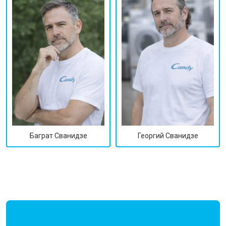
Георгий Сванидзе
Баграт Сванидзе