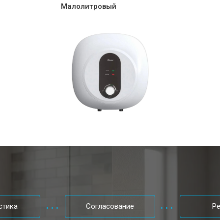
ры
от 100 мин
о
Малолитровый
от 70 мин
о
овление)
от 140 мин
о
от 70 мин
о
от 110 мин
о
стика
Согласование
Р