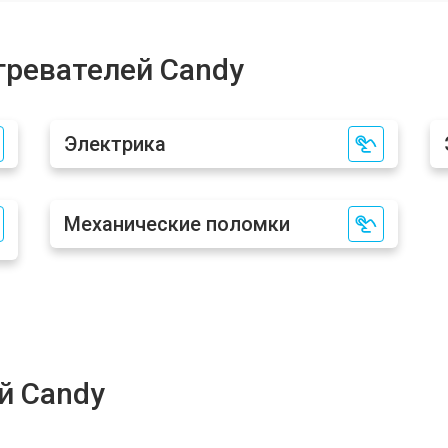
от 100 мин
о
гревателей Candy
от 70 мин
о
Электрика
от 100 мин
о
Механические поломки
y
от 90 мин
о
от 110 мин
о
от 70 мин
о
й Candy