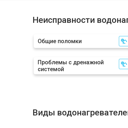
Ремонт модуля управления
Неисправности водона
Замена индикаторной лампы
Общие поломки
Замена терморегулятора
Проблемы с дренажной
системой
Замена ТЭН водонагревателя Cand
Замена клапана давления
Замена термостата
Виды водонагревателе