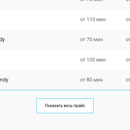
от 110 мин
о
dy
от 70 мин
о
от 100 мин
о
andy
от 80 мин
о
на
от 110 мин
о
Показать весь прайс
от 70 мин
о