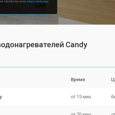
 на обработку моих
персональных
водонагревателей Candy
Время
Ц
y
от 15 мин
б
от 70 мин
о