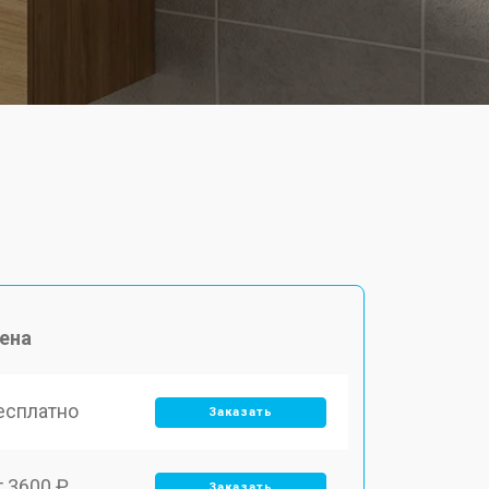
ена
есплатно
Заказать
т 3600 ₽
Заказать