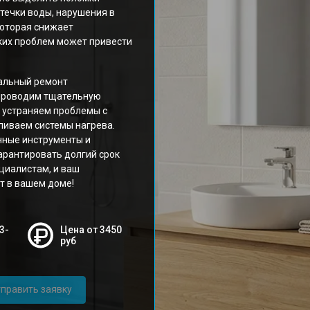
утечки воды, нарушения в
которая снижает
ких проблем может привести
альный ремонт
 проводим тщательную
 устраняем проблемы с
ливаем системы нагрева.
нные инструменты и
арантировать долгий срок
циалистам, и ваш
т в вашем доме!
3-
Цена от 3450
руб
править заявку