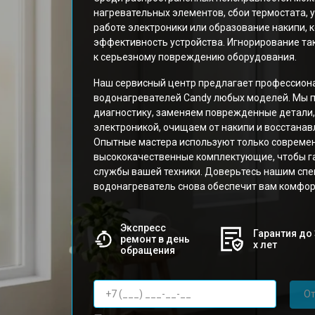
нагревательных элементов, сбои термостата, 
работе электроники или образование накипи, 
эффективность устройства. Игнорирование та
к серьезному повреждению оборудования.
Наш сервисный центр предлагает профессион
водонагревателей Candy любых моделей. Мы
диагностику, заменяем поврежденные детали,
электроникой, очищаем от накипи и восстанав
Опытные мастера используют только совреме
высококачественные комплектующие, чтобы г
службы вашей техники. Доверьтесь нашим спе
водонагреватель снова обеспечит вам комфор
Экспресс
Гарантия до 
ремонт в день
х лет
обращения
От