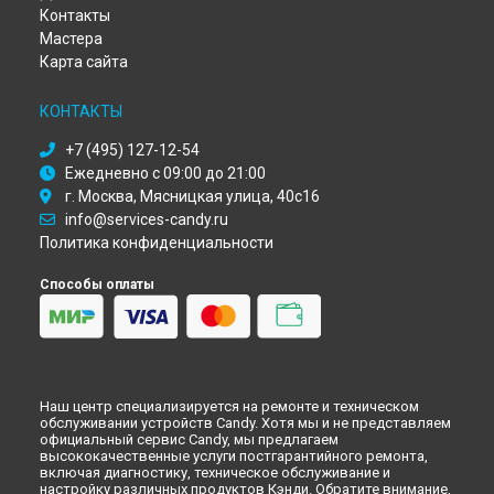
Ремонт варочной панели Candy в
Новокузнецке
Контакты
Мастера
Ремонт варочной панели Candy в
Рязани
Карта сайта
Ремонт варочной панели Candy в
Астрахани
Ремонт варочной панели Candy в
Набережных Челнах
КОНТАКТЫ
Ремонт варочной панели Candy в
Липецке
+7 (495) 127-12-54
Ежедневно с 09:00 до 21:00
г. Москва, Мясницкая улица, 40с16
info@services-candy.ru
Политика конфиденциальности
Способы оплаты
Наш центр специализируется на ремонте и техническом
обслуживании устройств Candy. Хотя мы и не представляем
официальный сервис Candy, мы предлагаем
высококачественные услуги постгарантийного ремонта,
включая диагностику, техническое обслуживание и
настройку различных продуктов Кэнди. Обратите внимание,