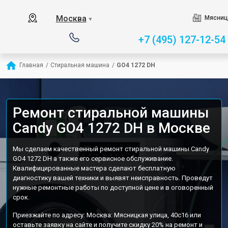
Москва
Мясниц
▼
+7 (495) 127-12-54
Главная
/
Стиральная машина
/
GO4 1272 DH
Ремонт стиральной машины
Candy GO4 1272 DH в Москве
Мы сделаем качественный ремонт стиральной машины Candy
GO4 1272 DH а также его сервисное обслуживание.
Квалифицированные мастера сделают бесплатную
диагностику вашей техники и выявят неисправность. Проведут
нужные ремонтные работы по доступной цене и в оговоренный
срок.
Приезжайте по адресу: Москва: Мясницкая улица, 40с16 или
оставьте заявку на сайте и получите скидку 20% на ремонт и