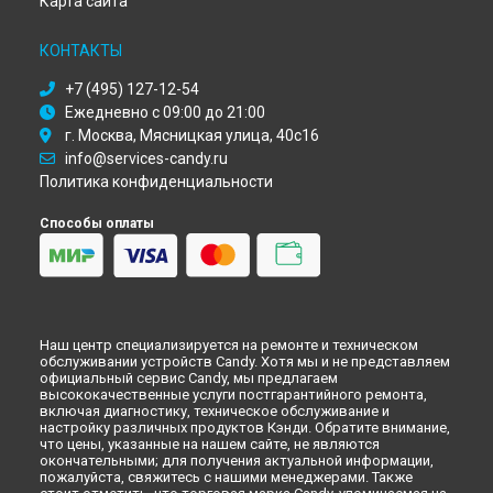
Карта сайта
Красноярске
Ремонт стиральной машины GO4 1272 DH Candy в
Перми
КОНТАКТЫ
Ремонт стиральной машины GO4 1272 DH Candy в
Ульяновске
+7 (495) 127-12-54
Ремонт стиральной машины GO4 1272 DH Candy в
Кирове
Ежедневно с 09:00 до 21:00
Ремонт стиральной машины GO4 1272 DH Candy в
г. Москва, Мясницкая улица, 40с16
Оренбурге
info@services-candy.ru
Ремонт стиральной машины GO4 1272 DH Candy в
Политика конфиденциальности
Кемерово
Ремонт стиральной машины GO4 1272 DH Candy в
Способы оплаты
Новокузнецке
Ремонт стиральной машины GO4 1272 DH Candy в
Рязани
Ремонт стиральной машины GO4 1272 DH Candy в
Астрахани
Ремонт стиральной машины GO4 1272 DH Candy в
Наш центр специализируется на ремонте и техническом
Набережных Челнах
обслуживании устройств Candy. Хотя мы и не представляем
Ремонт стиральной машины GO4 1272 DH Candy в
Липецке
официальный сервис Candy, мы предлагаем
высококачественные услуги постгарантийного ремонта,
включая диагностику, техническое обслуживание и
настройку различных продуктов Кэнди. Обратите внимание,
что цены, указанные на нашем сайте, не являются
окончательными; для получения актуальной информации,
пожалуйста, свяжитесь с нашими менеджерами. Также