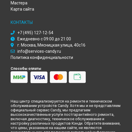
Иркутске
Мастера
Ремонт посудомоечной машины CDI 1L952 Candy в
Самаре
Карта сайта
Ремонт посудомоечной машины CDI 1L952 Candy в
Омске
Ремонт посудомоечной машины CDI 1L952 Candy в
КОНТАКТЫ
Красноярске
Ремонт посудомоечной машины CDI 1L952 Candy в
+7 (495) 127-12-54
Перми
Ежедневно с 09:00 до 21:00
Ремонт посудомоечной машины CDI 1L952 Candy в
Ульяновске
г. Москва, Мясницкая улица, 40с16
Ремонт посудомоечной машины CDI 1L952 Candy в
info@services-candy.ru
Кирове
Политика конфиденциальности
Ремонт посудомоечной машины CDI 1L952 Candy в
Оренбурге
Способы оплаты
Ремонт посудомоечной машины CDI 1L952 Candy в
Кемерово
Ремонт посудомоечной машины CDI 1L952 Candy в
Новокузнецке
Ремонт посудомоечной машины CDI 1L952 Candy в
Рязани
Ремонт посудомоечной машины CDI 1L952 Candy в
Наш центр специализируется на ремонте и техническом
Астрахани
обслуживании устройств Candy. Хотя мы и не представляем
официальный сервис Candy, мы предлагаем
Ремонт посудомоечной машины CDI 1L952 Candy в
высококачественные услуги постгарантийного ремонта,
Набережных Челнах
включая диагностику, техническое обслуживание и
настройку различных продуктов Кэнди. Обратите внимание,
Ремонт посудомоечной машины CDI 1L952 Candy в
Липецке
что цены, указанные на нашем сайте, не являются