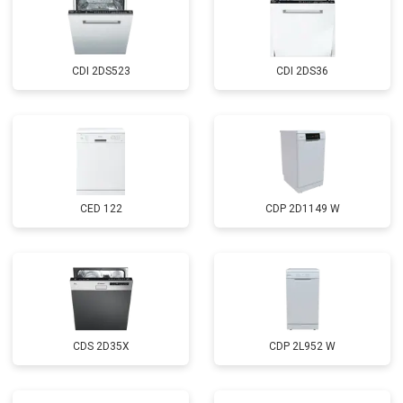
Замена нижнего уплотнителя
от 1000 ₽
Заказать
дверцы
Замена заливного шланга с
от 1100 ₽
Заказать
системой Аквастоп
CDI 2DS523
CDI 2DS36
Замена заливного шланга
от 850 ₽
Заказать
Диагностика
бесплатно
Заказать
CED 122
CDP 2D1149 W
CDS 2D35X
CDP 2L952 W