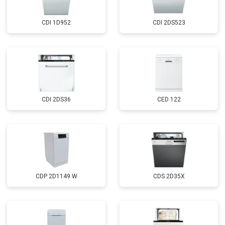
CDI 1D952
CDI 2DS523
CDI 2DS36
CED 122
CDP 2D1149 W
CDS 2D35X