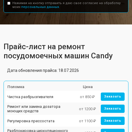
Нажимая на кнопку отправить я даю свое согласие на обработку
моих
персональных данных.
Прайс-лист на ремонт
посудомоечных машин Candy
Дата обновления прайса: 18.07.2026
Поломка
Цена
Чистка разбрызгивателя
от 850 ₽
Заказать
Ремонт или замена дозатора
от 1200 ₽
Заказать
моющих средств
Регулировка прессостата
от 1100 ₽
Заказать
Разблокировка циркуляционного