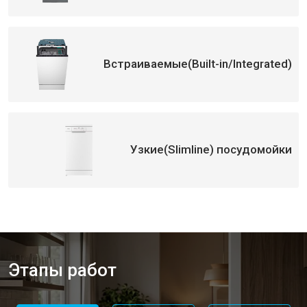
Замена прессостата
от 1590 ₽
Замена П-образного уплотнителя
от 1600 ₽
Заказать
дверцы
Замена нижнего уплотнителя
от 1000 ₽
Заказать
Встраиваемые(Built-in/Integrated)
дверцы
Замена заливного шланга с
от 1100 ₽
Заказать
системой Аквастоп
Замена заливного шланга
от 850 ₽
Заказать
Диагностика посудомоечной
бесплатно
Заказать
машины Candy
Узкие(Slimline) посудомойки
Этапы работ