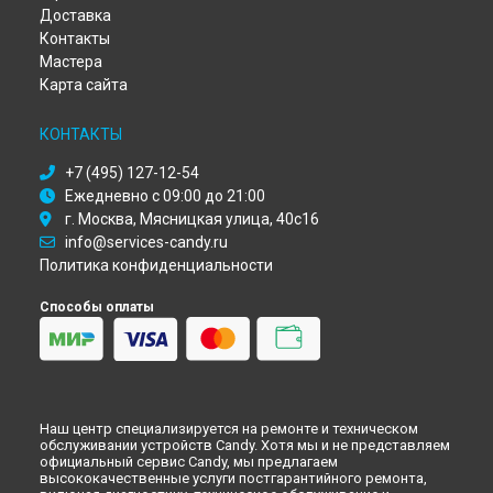
Ремонт посудомоечной машины Candy в
Оренбурге
Доставка
Ремонт посудомоечной машины Candy в
Кемерово
Контакты
Ремонт посудомоечной машины Candy в
Новокузнецке
Мастера
Ремонт посудомоечной машины Candy в
Рязани
Карта сайта
Ремонт посудомоечной машины Candy в
Астрахани
Ремонт посудомоечной машины Candy в
Набережных
КОНТАКТЫ
Челнах
+7 (495) 127-12-54
Ремонт посудомоечной машины Candy в
Липецке
Ежедневно с 09:00 до 21:00
г. Москва, Мясницкая улица, 40с16
info@services-candy.ru
Политика конфиденциальности
Способы оплаты
Наш центр специализируется на ремонте и техническом
обслуживании устройств Candy. Хотя мы и не представляем
официальный сервис Candy, мы предлагаем
высококачественные услуги постгарантийного ремонта,