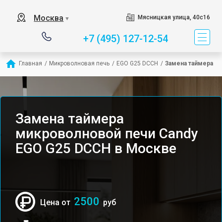
Москва
Мясницкая улица, 40с16
▼
+7 (495) 127-12-54
Главная
/
Микроволновая печь
/
EGO G25 DCCH
/
Замена таймера
Замена таймера
микроволновой печи Candy
EGO G25 DCCH в Москве
2500
Цена от
руб