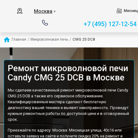
Москва
Мясниц
▼
+7 (495) 127-12-54
Главная
/
Микроволновая печь
/
CMG 25 DCB
Ремонт микроволновой печи
Candy CMG 25 DCB в Москве
Мы сделаем качественный ремонт микроволновой печи Candy
CMG 25 DCB а также его сервисное обслуживание.
Квалифицированные мастера сделают бесплатную
диагностику вашей техники и выявят неисправность. Проведут
нужные ремонтные работы по доступной цене и в оговоренный
срок.
Приезжайте по адресу: Москва: Мясницкая улица, 40с16 или
оставьте заявку на сайте и получите скидку 20% на ремонт и