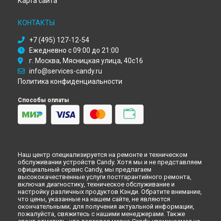
Карта сайта
Ремонт микроволновой печи CMG 25 DCB Candy в
Красноярске
КОНТАКТЫ
Ремонт микроволновой печи CMG 25 DCB Candy в
Перми
Ремонт микроволновой печи CMG 25 DCB Candy в
+7 (495) 127-12-54
Ульяновске
Ежедневно с 09:00 до 21:00
Ремонт микроволновой печи CMG 25 DCB Candy в
Кирове
г. Москва, Мясницкая улица, 40с16
Ремонт микроволновой печи CMG 25 DCB Candy в
info@services-candy.ru
Оренбурге
Политика конфиденциальности
Ремонт микроволновой печи CMG 25 DCB Candy в
Кемерово
Способы оплаты
Ремонт микроволновой печи CMG 25 DCB Candy в
Новокузнецке
Ремонт микроволновой печи CMG 25 DCB Candy в
Рязани
Ремонт микроволновой печи CMG 25 DCB Candy в
Астрахани
Наш центр специализируется на ремонте и техническом
Ремонт микроволновой печи CMG 25 DCB Candy в
обслуживании устройств Candy. Хотя мы и не представляем
Набережных Челнах
официальный сервис Candy, мы предлагаем
Ремонт микроволновой печи CMG 25 DCB Candy в
Липецке
высококачественные услуги постгарантийного ремонта,
включая диагностику, техническое обслуживание и
настройку различных продуктов Кэнди. Обратите внимание,
что цены, указанные на нашем сайте, не являются
окончательными; для получения актуальной информации,
пожалуйста, свяжитесь с нашими менеджерами. Также