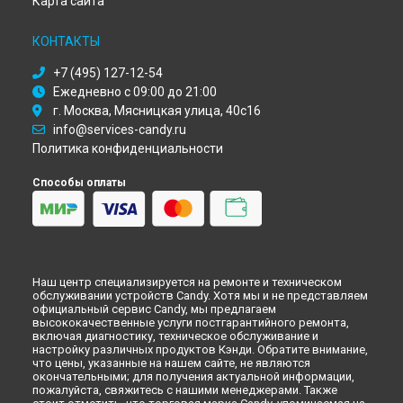
Карта сайта
Ремонт микроволновой печи CMG 22 DS Candy в
Ульяновске
КОНТАКТЫ
Ремонт микроволновой печи CMG 22 DS Candy в
Кирове
+7 (495) 127-12-54
Ремонт микроволновой печи CMG 22 DS Candy в
Оренбурге
Ежедневно с 09:00 до 21:00
Ремонт микроволновой печи CMG 22 DS Candy в
Кемерово
г. Москва, Мясницкая улица, 40с16
Ремонт микроволновой печи CMG 22 DS Candy в
info@services-candy.ru
Новокузнецке
Политика конфиденциальности
Ремонт микроволновой печи CMG 22 DS Candy в
Рязани
Ремонт микроволновой печи CMG 22 DS Candy в
Астрахани
Способы оплаты
Ремонт микроволновой печи CMG 22 DS Candy в
Набережных Челнах
Ремонт микроволновой печи CMG 22 DS Candy в
Липецке
Наш центр специализируется на ремонте и техническом
обслуживании устройств Candy. Хотя мы и не представляем
официальный сервис Candy, мы предлагаем
высококачественные услуги постгарантийного ремонта,
включая диагностику, техническое обслуживание и
настройку различных продуктов Кэнди. Обратите внимание,
что цены, указанные на нашем сайте, не являются
окончательными; для получения актуальной информации,
пожалуйста, свяжитесь с нашими менеджерами. Также