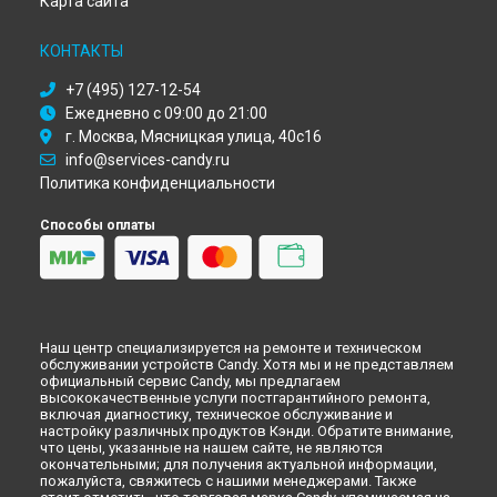
Карта сайта
Ремонт микроволновой печи CMG 20 DS Candy в
Ульяновске
КОНТАКТЫ
Ремонт микроволновой печи CMG 20 DS Candy в
Кирове
+7 (495) 127-12-54
Ремонт микроволновой печи CMG 20 DS Candy в
Оренбурге
Ежедневно с 09:00 до 21:00
Ремонт микроволновой печи CMG 20 DS Candy в
Кемерово
г. Москва, Мясницкая улица, 40с16
Ремонт микроволновой печи CMG 20 DS Candy в
info@services-candy.ru
Новокузнецке
Политика конфиденциальности
Ремонт микроволновой печи CMG 20 DS Candy в
Рязани
Ремонт микроволновой печи CMG 20 DS Candy в
Астрахани
Способы оплаты
Ремонт микроволновой печи CMG 20 DS Candy в
Набережных Челнах
Ремонт микроволновой печи CMG 20 DS Candy в
Липецке
Наш центр специализируется на ремонте и техническом
обслуживании устройств Candy. Хотя мы и не представляем
официальный сервис Candy, мы предлагаем
высококачественные услуги постгарантийного ремонта,
включая диагностику, техническое обслуживание и
настройку различных продуктов Кэнди. Обратите внимание,
что цены, указанные на нашем сайте, не являются
окончательными; для получения актуальной информации,
пожалуйста, свяжитесь с нашими менеджерами. Также