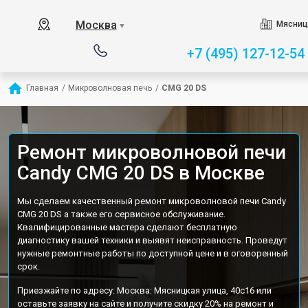
Москва
Мясниц
▼
+7 (495) 127-12-54
Главная
/
Микроволновая печь
/
CMG 20 DS
Ремонт микроволновой печи
Candy CMG 20 DS в Москве
Мы сделаем качественный ремонт микроволновой печи Candy
CMG 20 DS а также его сервисное обслуживание.
Квалифицированные мастера сделают бесплатную
диагностику вашей техники и выявят неисправность. Проведут
нужные ремонтные работы по доступной цене и в оговоренный
срок.
Приезжайте по адресу: Москва: Мясницкая улица, 40с16 или
оставьте заявку на сайте и получите скидку 20% на ремонт и