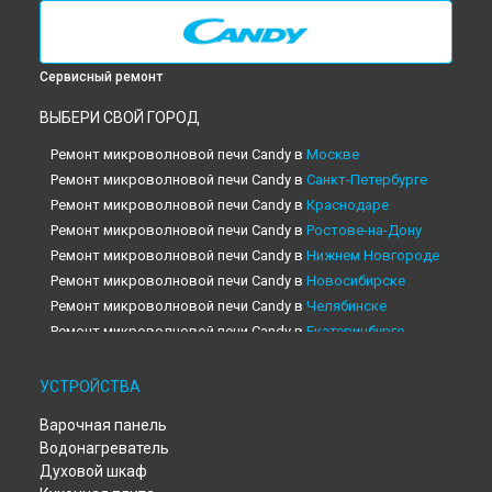
Сервисный ремонт
ВЫБЕРИ СВОЙ ГОРОД
Ремонт микроволновой печи Candy в
Москве
Ремонт микроволновой печи Candy в
Санкт-Петербурге
Ремонт микроволновой печи Candy в
Краснодаре
Ремонт микроволновой печи Candy в
Ростове-на-Дону
Ремонт микроволновой печи Candy в
Нижнем Новгороде
Ремонт микроволновой печи Candy в
Новосибирске
Ремонт микроволновой печи Candy в
Челябинске
Ремонт микроволновой печи Candy в
Екатеринбурге
Ремонт микроволновой печи Candy в
Казани
Ремонт микроволновой печи Candy в
Уфе
УСТРОЙСТВА
Ремонт микроволновой печи Candy в
Воронеже
Варочная панель
Ремонт микроволновой печи Candy в
Волгограде
Водонагреватель
Ремонт микроволновой печи Candy в
Барнауле
Духовой шкаф
Ремонт микроволновой печи Candy в
Тольятти