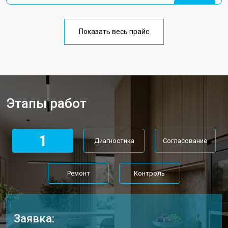
Замена конденсатора
от 3500 ₽
Заказать
Ремонт платы управления
от 4500 ₽
Заказать
(восстановление)
Показать весь прайс
Замена лампочки
от 2400 ₽
Заказать
Этапы работ
1
Диагностика
Согласование
Ремонт
Контроль
Заявка: