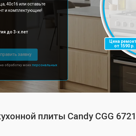
а, 40с16 или оставьте
онт и комплектующие!
ия до 3-х лет
Цена ремон
от 1590 р.
править заявку
 на обработку моих
персональных
кухонной плиты Candy CGG 672