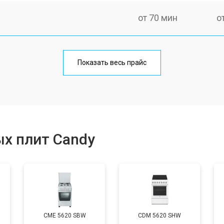
от 70 мин
о
ния
от 120 мин
о
Показать весь прайс
от 50 мин
о
от 100 мин
о
х плит Candy
от 60 мин
о
от 90 мин
о
CME 5620 SBW
CDM 5620 SHW