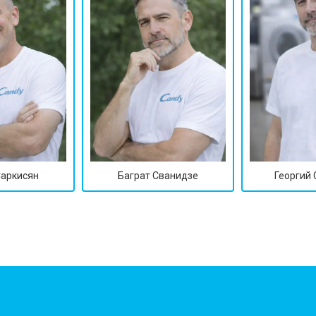
Саркисян
Баграт Сванидзе
Георгий
?