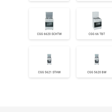
Ремонт электропроводки
Замена лампы подсветки
CGG 6620 SCHTW
CGG 66 TBT
Ремонт чугунной конфорки
CGG 5621 STHW
CGG 5620 BW