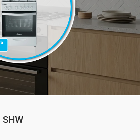
та
1 SHW