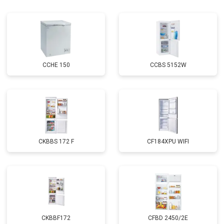
Замена реле
от 2550 ₽
Заказать
Устранение утечки хладагента
от 1900 ₽
Заказать
CCHE 150
CCBS 5152W
CKBBS 172 F
CF184XPU WIFI
CKBBF172
CFBD 2450/2E