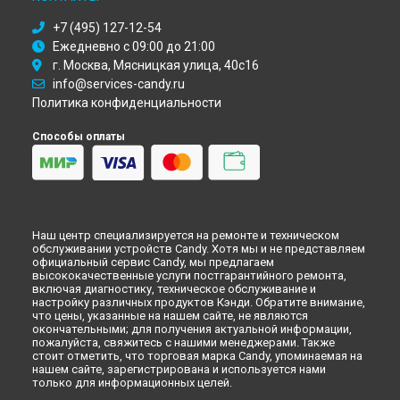
Челнах
+7 (495) 127-12-54
Ремонт холодильника CKBBS 100 Candy в
Липецке
Ежедневно с 09:00 до 21:00
г. Москва, Мясницкая улица, 40с16
info@services-candy.ru
Политика конфиденциальности
Способы оплаты
Наш центр специализируется на ремонте и техническом
обслуживании устройств Candy. Хотя мы и не представляем
официальный сервис Candy, мы предлагаем
высококачественные услуги постгарантийного ремонта,
включая диагностику, техническое обслуживание и
настройку различных продуктов Кэнди. Обратите внимание,
что цены, указанные на нашем сайте, не являются
окончательными; для получения актуальной информации,
пожалуйста, свяжитесь с нашими менеджерами. Также
стоит отметить, что торговая марка Candy, упоминаемая на
нашем сайте, зарегистрирована и используется нами
только для информационных целей.