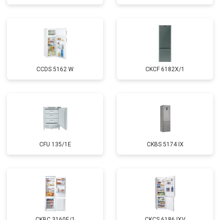
CCDS 5162 W
CKCF 6182X/1
CFU 135/1E
CKBS 5174 IX
CKBC 3160E/1
CKCS 6186 IXV