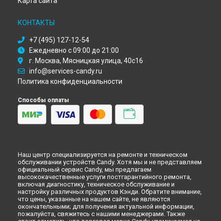
Карта сайта
Ремонт холодильника CFBD 2450/2E Candy в
Новокузнецке
Ремонт холодильника CFBD 2450/2E Candy в
Рязани
КОНТАКТЫ
Ремонт холодильника CFBD 2450/2E Candy в
Астрахани
Ремонт холодильника CFBD 2450/2E Candy в
Набережных
+7 (495) 127-12-54
Челнах
Ежедневно с 09:00 до 21:00
Ремонт холодильника CFBD 2450/2E Candy в
Липецке
г. Москва, Мясницкая улица, 40с16
info@services-candy.ru
Политика конфиденциальности
Способы оплаты
Наш центр специализируется на ремонте и техническом
обслуживании устройств Candy. Хотя мы и не представляем
официальный сервис Candy, мы предлагаем
высококачественные услуги постгарантийного ремонта,
включая диагностику, техническое обслуживание и
настройку различных продуктов Кэнди. Обратите внимание,
что цены, указанные на нашем сайте, не являются
окончательными; для получения актуальной информации,
пожалуйста, свяжитесь с нашими менеджерами. Также