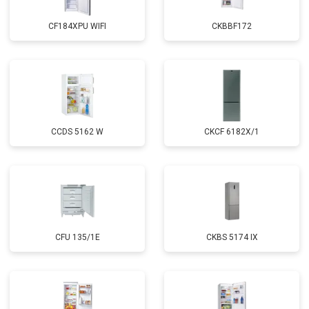
CF184XPU WIFI
CKBBF172
CCDS 5162 W
CKCF 6182X/1
CFU 135/1E
CKBS 5174 IX