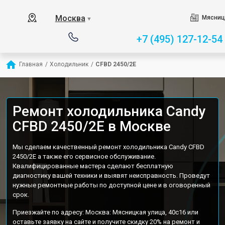
Москва
Мясниц
▼
+7 (495) 127-12-54
Главная
/
Холодильник
/
CFBD 2450/2E
Ремонт холодильника Candy
CFBD 2450/2E в Москве
Мы сделаем качественный ремонт холодильника Candy CFBD
2450/2E а также его сервисное обслуживание.
Квалифицированные мастера сделают бесплатную
диагностику вашей техники и выявят неисправность. Проведут
нужные ремонтные работы по доступной цене и в оговоренный
срок.
Приезжайте по адресу: Москва: Мясницкая улица, 40с16 или
оставьте заявку на сайте и получите скидку 20% на ремонт и