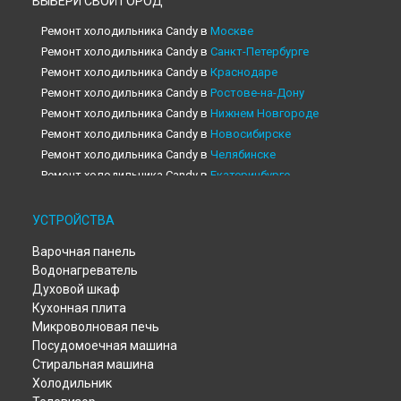
ВЫБЕРИ СВОЙ ГОРОД
Ремонт холодильника Candy в
Москве
Ремонт холодильника Candy в
Санкт-Петербурге
Ремонт холодильника Candy в
Краснодаре
Ремонт холодильника Candy в
Ростове-на-Дону
Ремонт холодильника Candy в
Нижнем Новгороде
Ремонт холодильника Candy в
Новосибирске
Ремонт холодильника Candy в
Челябинске
Ремонт холодильника Candy в
Екатеринбурге
Ремонт холодильника Candy в
Казани
Ремонт холодильника Candy в
Уфе
УСТРОЙСТВА
Ремонт холодильника Candy в
Воронеже
Варочная панель
Ремонт холодильника Candy в
Волгограде
Водонагреватель
Ремонт холодильника Candy в
Барнауле
Духовой шкаф
Ремонт холодильника Candy в
Тольятти
Кухонная плита
Ремонт холодильника Candy в
Саратове
Микроволновая печь
Ремонт холодильника Candy в
Томске
Посудомоечная машина
Ремонт холодильника Candy в
Тюмени
Стиральная машина
Ремонт холодильника Candy в
Иркутске
Холодильник