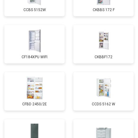
CCBS 5152W
CKBBS 172 F
CF184XPU WIFI
CKBBF172
CFBD 2450/2E
CCDS 5162 W