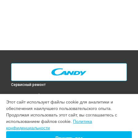
Сервисный ремонт
ВЫБЕРИ СВОЙ ГОРОД
Этот сайт использует файлы cookie для аналитики и
Диагностика духового шкафа FXP 623 X Candy в
Москве
обеспечения наилучшего пользовательского опыта.
Диагностика духового шкафа FXP 623 X Candy в
Санкт-
Продолжая использовать этот сайт, вы соглашаетесь с
Петербурге
использованием файлов cookie.
Политика
Диагностика духового шкафа FXP 623 X Candy в
конфиденциальности
Краснодаре