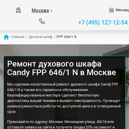
Москва
Мясниц
▼
+7 (495) 127-12-54
Главная
/
Духовой шкаф
/
FPP 646/1 N
Ремонт духового шкафа
Candy FPP 646/1 N в Москве
Мы сделаем качественный ремонт духового шкафа Candy FPP
646/1 N а также его сервисное обслуживание.
Квалифицированные мастера сделают бесплатную
диагностику вашей техники и выявят неисправность. Проведут
нужные ремонтные работы по доступной цене и в оговоренный
срок.
Приезжайте по адресу: Москва: Мясницкая улица, 40с16 или
оставьте заявку на сайте и получите скидку 20% на ремонт и