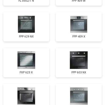
FL 0502/1 N
FPP 409 W
FPP 629 NX
FPP 409 X
FXP 623 X
FPP 603 NX