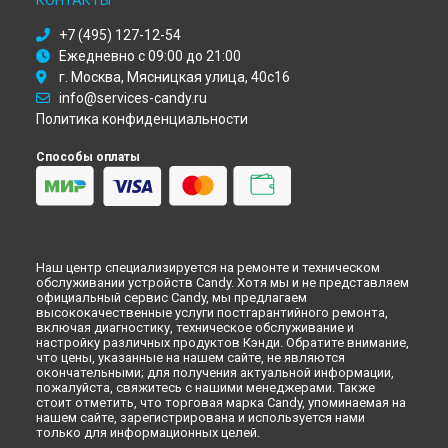
КОНТАКТЫ
Ремонт духового шкафа FPP 646/1 N Candy в
Астрахани
Ремонт духового шкафа FPP 646/1 N Candy в
Набережных
+7 (495) 127-12-54
Челнах
Ежедневно с 09:00 до 21:00
Ремонт духового шкафа FPP 646/1 N Candy в
Липецке
г. Москва, Мясницкая улица, 40с16
info@services-candy.ru
Политика конфиденциальности
Способы оплаты
Наш центр специализируется на ремонте и техническом
обслуживании устройств Candy. Хотя мы и не представляем
официальный сервис Candy, мы предлагаем
высококачественные услуги постгарантийного ремонта,
включая диагностику, техническое обслуживание и
настройку различных продуктов Кэнди. Обратите внимание,
что цены, указанные на нашем сайте, не являются
окончательными; для получения актуальной информации,
пожалуйста, свяжитесь с нашими менеджерами. Также
стоит отметить, что торговая марка Candy, упоминаемая на
нашем сайте, зарегистрирована и используется нами
только для информационных целей.