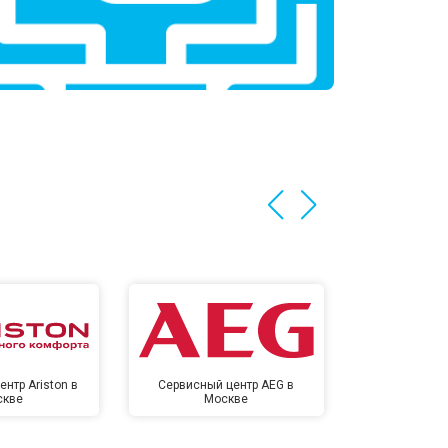
нтр Ariston в
Сервисный центр AEG в
Сервисный цен
скве
Москве
Мо