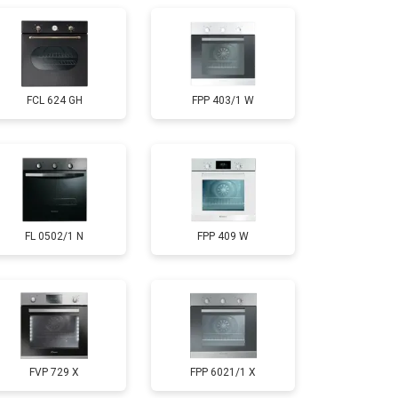
FCL 624 GH
FPP 403/1 W
FL 0502/1 N
FPP 409 W
FVP 729 X
FPP 6021/1 X