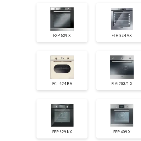
FXP 629 X
FTH 824 VX
FCL 624 BA
FLG 203/1 X
FPP 629 NX
FPP 409 X