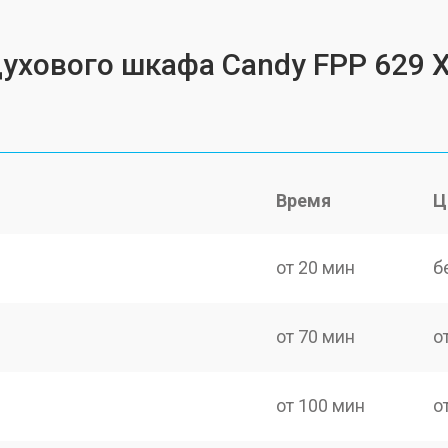
духового шкафа Candy FPP 629 
Время
Ц
от 20 мин
б
от 70 мин
о
от 100 мин
о