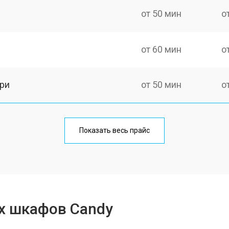
от 50 мин
о
от 60 мин
о
ри
от 50 мин
о
от 60 мин
о
Показать весь прайс
от 80 мин
о
от 50 мин
о
х шкафов Candy
от 120 мин
о