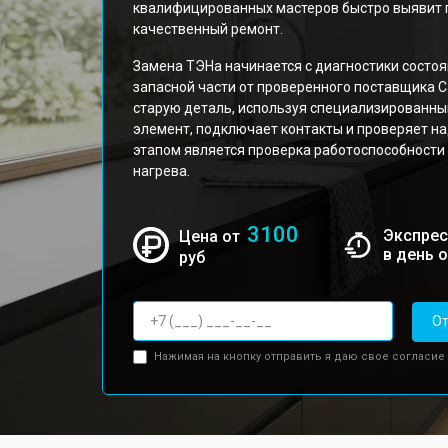
квалифицированных мастеров быстро выявит 
качественный ремонт.
Замена ТЭНа начинается с диагностики состоя
запасной части от проверенного поставщика C
старую деталь, используя специализированны
элемент, подключает контакты и проверяет 
этапом является проверка работоспособности
нагрева.
3100
Экспрес
Цена от
в день 
руб
От
Нажимая на кнопку отправить я даю свое согласие