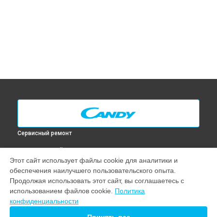
Сервисный ремонт
ВЫБЕРИ СВОЙ ГОРОД
Этот сайт использует файлы cookie для аналитики и
Диагностика духового шкафа FL 0502/1 N Candy в
Москве
обеспечения наилучшего пользовательского опыта.
Диагностика духового шкафа FL 0502/1 N Candy в
Санкт-
Продолжая использовать этот сайт, вы соглашаетесь с
Петербурге
использованием файлов cookie.
Политика
Диагностика духового шкафа FL 0502/1 N Candy в
конфиденциальности
Краснодаре